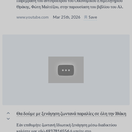
Παρέμβαση του αντιπροέδρου του Οικονομικού Επιμελητηρίου
Θράκης, Φώτη Μαλτέζου, στην παρουσίαση του βιβλίου του Αλ.
www.youtube.com
Mar 25th, 2026
Save
Θα δούμε με ξενάγηση ζωντανά παραλίες σε όλη την Ιθάκη
Εάν επιθυμήτε ζωντανή Ιδιωτική ξενάγηση μέσω διαδικτύου
καλέστε μας εδώ 6937816556 ή μπείτε στο ...