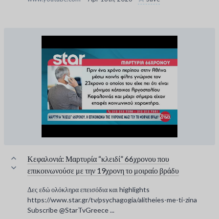
Κεφαλονιά: Μαρτυρία “κλειδί” 66χρονου που
επικοινωνούσε με την 19χρονη το μοιραίο βράδυ
Δες εδώ ολόκληρα επεισόδια και highlights
https://www.star.gr/tv/psychagogia/alitheies-me-ti-zina
Subscribe @StarTvGreece ...