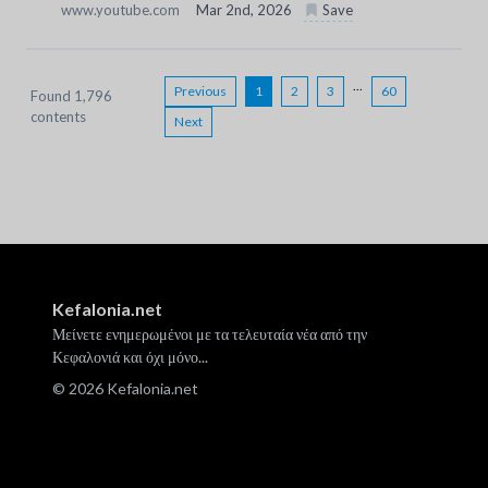
www.youtube.com
Mar 2nd, 2026
Save
...
Previous
1
2
3
60
Found 1,796
contents
Next
Kefalonia.net
Μείνετε ενημερωμένοι με τα τελευταία νέα από την
Κεφαλονιά και όχι μόνο...
© 2026 Kefalonia.net