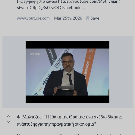
Για εγγραφή στο κανάλι https://youtube.com/@St_ygian?
si=aTeCRpD_3s0LyiOQ Facebook: ...
www.youtube.com
Mar 25th, 2026
Save
Φ. Μαλτέζος: "Η Ιθάκη της Θράκης: ένα σχέδιο δίκαιης
ανάπτυξης για την πραγματική οικονομία"