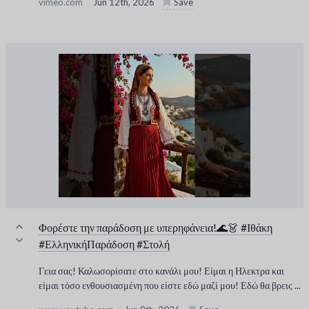
vimeo.com
Jun 12th, 2026
Save
Φορέστε την παράδοση με υπερηφάνεια!🌊👗 #Ιθάκη
#ΕλληνικήΠαράδοση #Στολή
Γεια σας! Καλωσορίσατε στο κανάλι μου! Είμαι η Ηλεκτρα και
είμαι τόσο ενθουσιασμένη που είστε εδώ μαζί μου! Εδώ θα βρεις ...