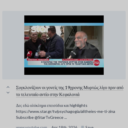
Συγκλονίζουν οι γονείς της 19χρονης Μυρτώς λίγο πριν από
το τελευταίο αντίο στην Κεφαλονιά
Δες εδώ ολόκληρα επεισόδια και highlights
https://www.star.gr/tv/psychagogia/alitheies-me-ti-zina
Subscribe @StarTvGreece ...
www.youtube.com
Apr 18th, 2026
Save