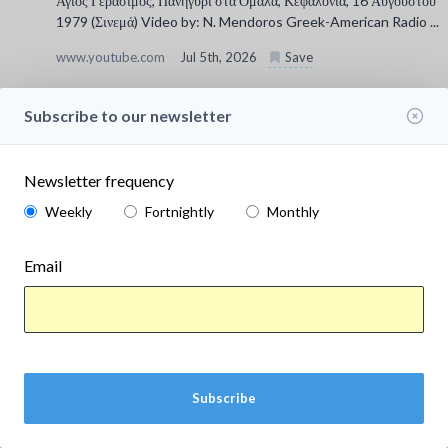
Άγιος Γεράσιμος, Πανηγύρι στα Ομαλά, Κεφαλονιά, 16 Αυγούστου
1979 (Σινεμά) Video by: N. Mendoros Greek-American Radio ...
www.youtube.com
Jul 5th, 2026
Save
Subscribe to our newsletter
Newsletter frequency
Weekly
Fortnightly
Monthly
Email
Airport Transfer to Thalassa Boutique Hotel
Subscribe
Private transfer from Kefalonia International Airport to
Thalassa Boutique Hotel Lassi.